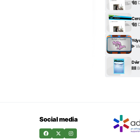
D
Cerd
D
Ydyc
Vi
Dŵr 
B
Social media