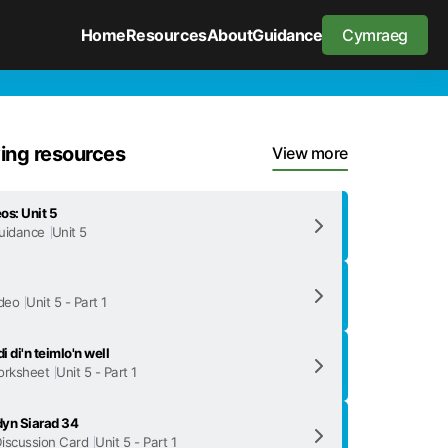
Home
Resources
About
Guidance
Cymraeg
ng resources
View more
os: Unit 5
uidance
Unit 5
deo
Unit 5 - Part 1
i di'n teimlo'n well
rksheet
Unit 5 - Part 1
yn Siarad 34
iscussion Card
Unit 5 - Part 1