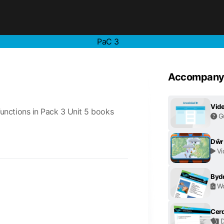
PaC 3
Accompanyi
Vide
unctions in Pack 3 Unit 5 books
G
Dŵr
Vi
Bydd
Wo
Cerd
D