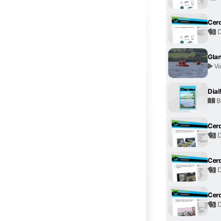
Cerd
D
Glan
Vi
Dial
B
Cerd
D
Cerd
D
Cerd
D