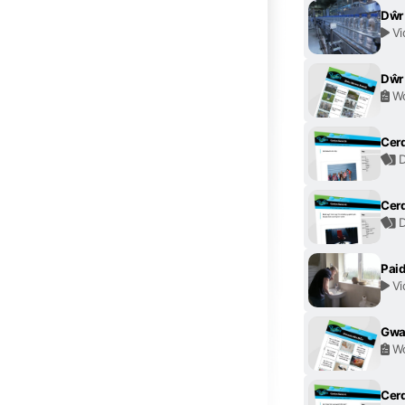
Dŵr
Vi
Dŵr
Wo
Cerd
D
Cerd
D
Paid
Vi
Gwas
Wo
Cerd